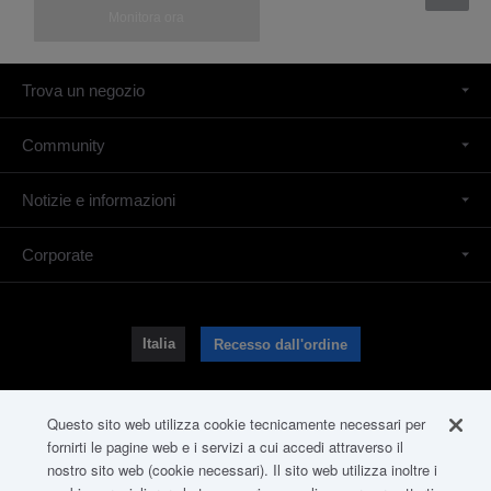
Trova un negozio
Community
Notizie e informazioni
Corporate
Italia
Recesso dall'ordine
Questo sito web utilizza cookie tecnicamente necessari per
fornirti le pagine web e i servizi a cui accedi attraverso il
Prodotti & soluzioni professionali
Contattaci
nostro sito web (cookie necessari). Il sito web utilizza inoltre i
Info sulla società