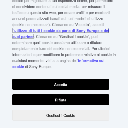
cookie per migliorare la tua esperienza online, per permetterti
di condividere contenuti sui social media, per misurare il
traffico su questo sito web, per creare profili e per mostrarti
annunci personalizzati basati sui tuoi modelli di utilizzo
(cookie non necessari). Cliccando su "Accetta", accetti
l'utilizzo di tutti i cookie da parte di Sony Europe e dei
suoi partner
. Cliccando su "Gestisci i cookie", puoi
determinare quali cookie possiamo utilizzare o rifiutare
completamente l'uso dei cookie non essenziali. Per ulteriori
informazioni o per modificare le preferenze relative ai cookie in
qualsiasi momento, visita la pagina dell'
informativa sui
cookie
di Sony Europe.
TERMINI/CONDIZIONI SITO WEB
Accetta
TERMINI E CONDIZIONI DI VENDITA
ACCESSIBILITÀ WEB
INFORMATIVA SULLA PRIVACY E IMPOSTAZIONI DEI COOKIE
Rifiuta
© 2026 Sony Europe B.V.
Gestisci i Cookie